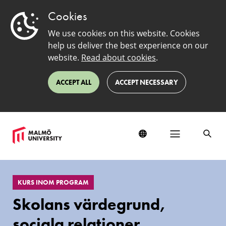
Cookies
We use cookies on this website. Cookies
help us deliver the best experience on our
website.
Read about cookies
.
ACCEPT ALL
ACCEPT NECESSARY
EduSinglePage
KURS INOM PROGRAM
Skolans värdegrund,
sociala relationer,