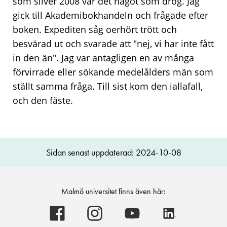
som silver 2008 var det något som drog. Jag
gick till Akademibokhandeln och frågade efter
boken. Expediten såg oerhört trött och
besvärad ut och svarade att "nej, vi har inte fått
in den än". Jag var antagligen en av många
förvirrade eller sökande medelålders män som
ställt samma fråga. Till sist kom den iallafall,
och den fäste.
Sidan senast uppdaterad: 2024-10-08
Malmö universitet finns även här:
Malmö
Malmö
Malmö
Malmö
universitet
universitet
universitet
universitet
-
-
-
-