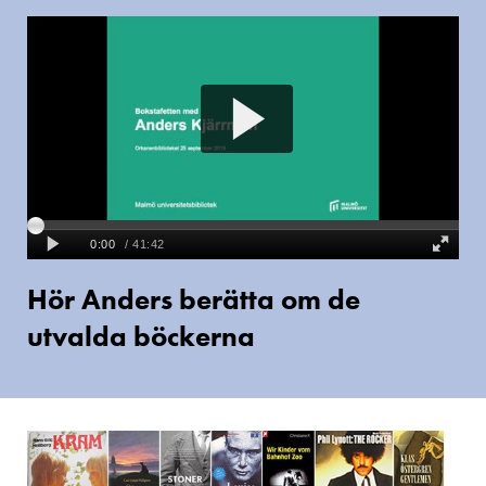
Film
Hör
Anders
berätta
om
de
utvalda
böckerna
Hör Anders berätta om de
utvalda böckerna
Bokomslag