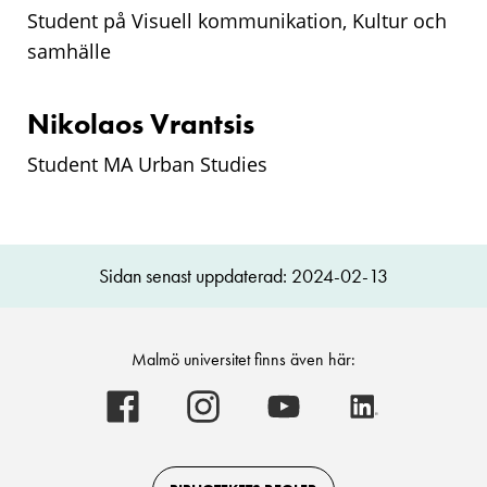
Student på Visuell kommunikation, Kultur och
samhälle
Nikolaos Vrantsis
Student
MA Urban Studies
Sidan senast uppdaterad: 2024-02-13
Malmö universitet finns även här:
Malmö
Malmö
Malmö
Malmö
universitet
universitet
universitet
universitet
-
-
-
-
Logotyp
Logotyp
Logotyp
Logotyp
on
on
on
on
Facebook
Instagram
Youtube
LinkedIn