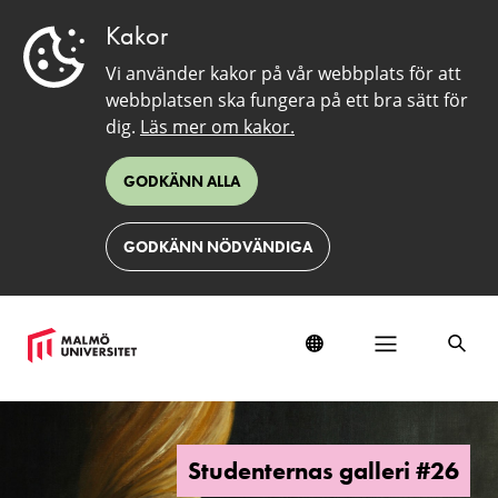
Kakor
Vi använder kakor på vår webbplats för att
webbplatsen ska fungera på ett bra sätt för
dig.
Läs mer om kakor.
GODKÄNN ALLA
GODKÄNN NÖDVÄNDIGA
Studenternas
galleri
#26
Studenternas galleri #26