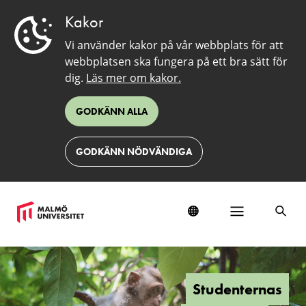
Kakor
Vi använder kakor på vår webbplats för att
webbplatsen ska fungera på ett bra sätt för
dig.
Läs mer om kakor.
GODKÄNN ALLA
GODKÄNN NÖDVÄNDIGA
Studenternas
galleri
#27
Studenternas