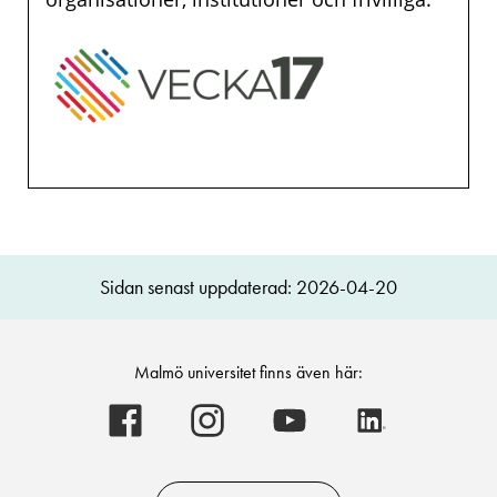
Sidan senast uppdaterad: 2026-04-20
Malmö universitet finns även här:
Malmö
Malmö
Malmö
Malmö
universitet
universitet
universitet
universitet
-
-
-
-
Logotyp
Logotyp
Logotyp
Logotyp
on
on
on
on