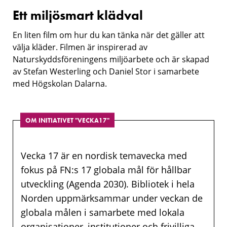
Ett miljösmart klädval
Ett
miljösmart
En liten film om hur du kan tänka när det gäller att
välja kläder. Filmen är inspirerad av
klädval
Naturskyddsföreningens miljöarbete och är skapad
av Stefan Westerling och Daniel Stor i samarbete
med Högskolan Dalarna.
OM INITIATIVET "VECKA17"
Vecka 17 är en nordisk temavecka med
fokus på FN:s 17 globala mål för hållbar
utveckling (Agenda 2030). Bibliotek i hela
Norden uppmärksammar under veckan de
globala målen i samarbete med lokala
organisationer, institutioner och frivilliga.