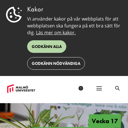
Kakor
Vi använder kakor på vår webbplats för att
webbplatsen ska fungera på ett bra sätt för
dig.
Läs mer om kakor.
GODKÄNN ALLA
GODKÄNN NÖDVÄNDIGA
Vecka
17
på
Vecka 17
Orkanenbiblioteket