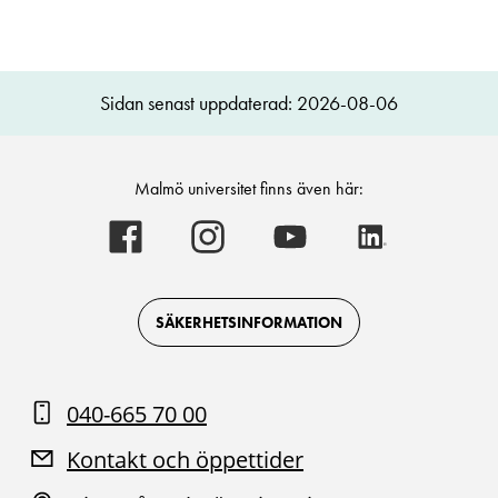
Sidan senast uppdaterad: 2026-08-06
Malmö universitet finns även här:
Malmö
Malmö
Malmö
Malmö
universitet
universitet
universitet
universitet
-
-
-
-
Logotyp
Logotyp
Logotyp
Logotyp
on
on
on
on
Facebook
Instagram
Youtube
LinkedIn
SÄKERHETSINFORMATION
040-665 70 00
Kontakt och öppettider