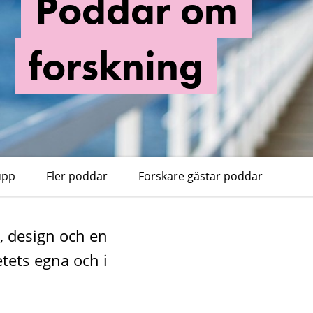
Poddar om
forskning
upp
Fler poddar
Forskare gästar poddar
, design och en
tets egna och i