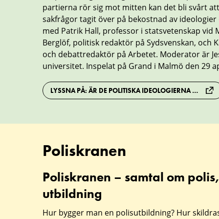
partierna rör sig mot mitten kan det bli svårt att
sakfrågor tagit över på bekostnad av ideologier 
med Patrik Hall, professor i statsvetenskap vid
Berglöf, politisk redaktör på Sydsvenskan, och K
och debattredaktör på Arbetet. Moderator är J
universitet. Inspelat på Grand i Malmö den 29 ap
LYSSNA PÅ: ÄR DE POLITISKA IDEOLOGIERNA DÖDA OCH BEGRAVDA?
Poliskranen
Poliskranen – samtal om polis,
Poliskranen
utbildning
–
samtal
Hur bygger man en polisutbildning? Hur skildras 