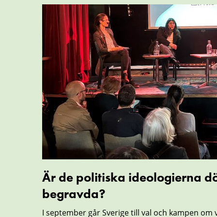
Är
de
politiska
ideologierna
döda
och
begravda?
Är de politiska ideologierna d
begravda?
I september går Sverige till val och kampen om vä