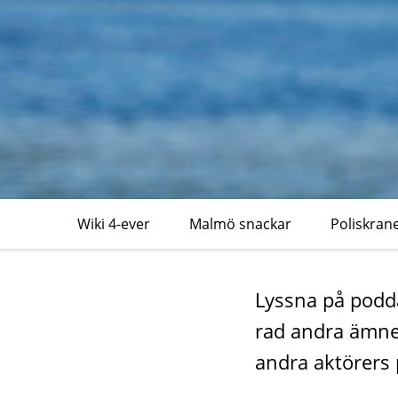
forskning
Wiki 4-ever
Malmö snackar
Poliskran
Lyssna på podd
rad andra ämnen
andra aktörers 