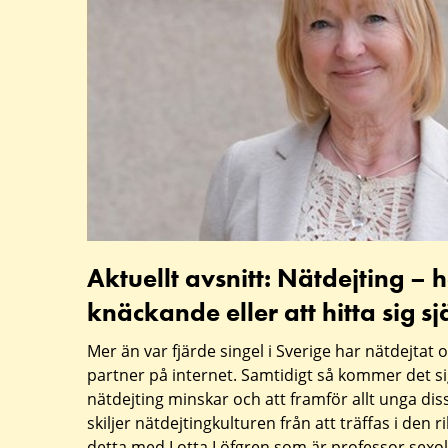
Nätdejting
–
härligt,
knäckande
eller
att
hitta
sig
Aktuellt avsnitt: Nätdejting – h
själv?
knäckande eller att hitta sig sj
Mer än var fjärde singel i Sverige har nätdejtat 
partner på internet. Samtidigt så kommer det si
nätdejting minskar och att framför allt unga dis
skiljer nätdejtingkulturen från att träffas i den 
detta med Lotta Löfgren som är professor sexol