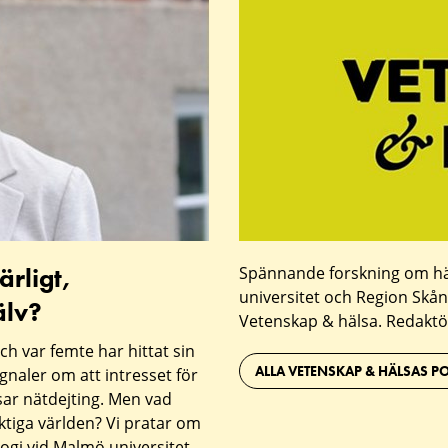
ärligt,
Spännande forskning om häl
universitet och Region Skå
älv?
Vetenskap & hälsa. Redaktö
och var femte har hittat sin
ALLA VETENSKAP & HÄLSAS P
gnaler om att intresset för
sar nätdejting. Men vad
riktiga världen? Vi pratar om
ogi vid Malmö universitet.