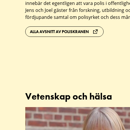
innebär det egentligen att vara polis i offentlig
om
Jens och Joel gäster från forskning, utbildning 
polis,
fördjupande samtal om polisyrket och dess mån
forskning
ALLA AVSNITT AV POLISKRANEN
och
utbildning
Vetenskap och hälsa
Aktuellt
avsnitt: