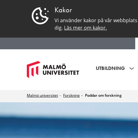
Kakor
Vi använder kakor på vår webbplats 
dig.
Läs mer om kakor.
UTBILDNING
Malmö universitet
Forskning
Poddar om forskning
Poddar
om