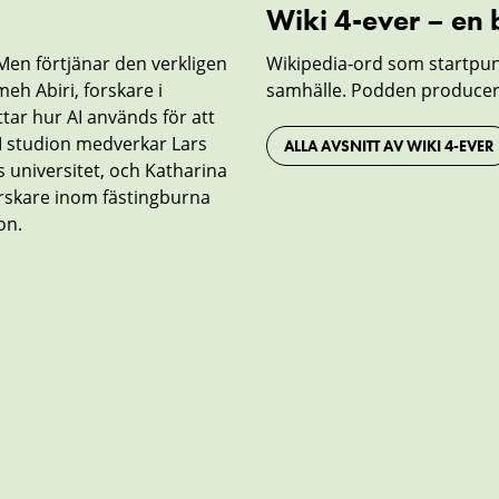
Wiki 4-ever – en
 Men förtjänar den verkligen
Wikipedia‑ord som startpun
meh Abiri, forskare i
samhälle. Podden producera
tar hur AI används för att
 I studion medverkar Lars
ALLA AVSNITT AV WIKI 4-EVER
s universitet, och Katharina
orskare inom fästingburna
on.