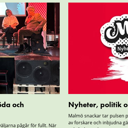
Nyheter,
politik
och
forskning
öda och
Nyheter, politik 
Malmö snackar tar pulsen p
av forskare och inbjudna g
ljarna pågår för fullt. När