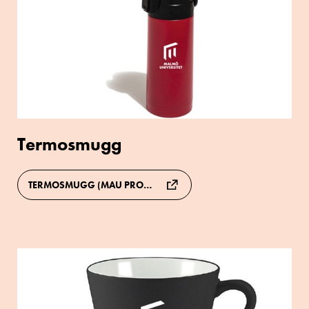
Termosmugg
TERMOSMUGG (MAU PROFILPRODUKTER)
Fler
Mugg
exempel
på