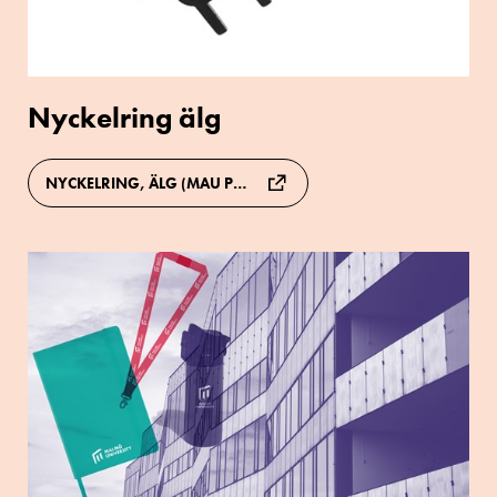
Nyckelring älg
NYCKELRING, ÄLG (MAU PROFILPRODUKTER)
Se
fler
profilprodukter