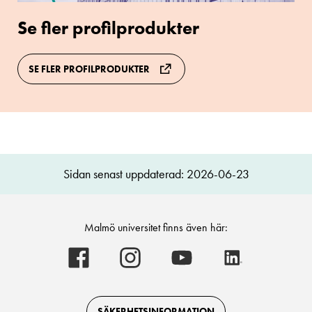
Se fler profilprodukter
SE FLER PROFILPRODUKTER
Sidan senast uppdaterad: 2026-06-23
Malmö universitet finns även här:
Malmö
Malmö
Malmö
Malmö
universitet
universitet
universitet
universitet
-
-
-
-
Logotyp
Logotyp
Logotyp
Logotyp
on
on
on
on
Facebook
Instagram
Youtube
LinkedIn
SÄKERHETSINFORMATION