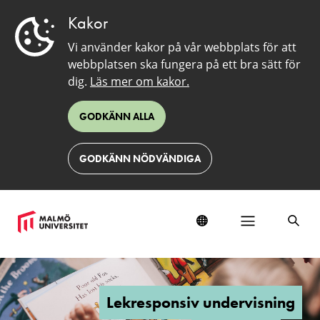
Kakor
Vi använder kakor på vår webbplats för att
webbplatsen ska fungera på ett bra sätt för
dig.
Läs mer om kakor.
GODKÄNN ALLA
GODKÄNN NÖDVÄNDIGA
Forskarskola:
Lekresponsiv
undervisning
Lekresponsiv undervisning
i