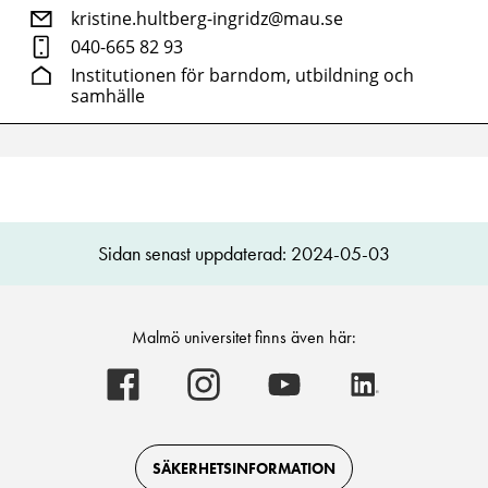
kristine.hultberg-ingridz@mau.se
040-665 82 93
Institutionen för barndom, utbildning och
samhälle
Sidan senast uppdaterad: 2024-05-03
Malmö universitet finns även här:
Malmö
Malmö
Malmö
Malmö
universitet
universitet
universitet
universitet
-
-
-
-
Logotyp
Logotyp
Logotyp
Logotyp
on
on
on
on
Facebook
Instagram
Youtube
LinkedIn
SÄKERHETSINFORMATION