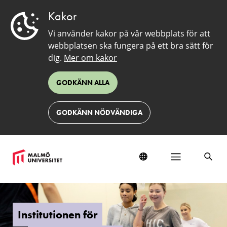
Kakor
Vi använder kakor på vår webbplats för att
webbplatsen ska fungera på ett bra sätt för
dig.
Mer om kakor
GODKÄNN ALLA
GODKÄNN NÖDVÄNDIGA
Institutionen
för
idrottsvetenskap
Institutionen för