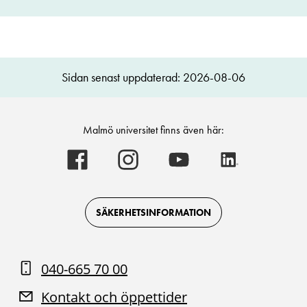
Sidan senast uppdaterad: 2026-08-06
Malmö universitet finns även här:
Malmö
Malmö
Malmö
Malmö
universitet
universitet
universitet
universitet
-
-
-
-
Logotyp
Logotyp
Logotyp
Logotyp
on
on
on
on
Facebook
Instagram
Youtube
LinkedIn
SÄKERHETSINFORMATION
040-665 70 00
Kontakt och öppettider