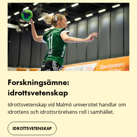
forskningsämnet
Forskningsämne:
idrottsvetenskap
Forskningsämne:
idrottsvetenskap
Idrottsvetenskap vid Malmö universitet handlar om
idrottens och idrottsrörelsens roll i samhället.
IDROTTSVETENSKAP