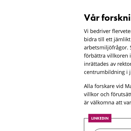
Vår forskn
Vi bedriver flervet
bidra till ett jämli
arbetsmiljöfrågor.
förbättra villkoren
inrättades av rekt
centrumbildning i 
Alla forskare vid 
villkor och förutsä
är välkomna att var
LINKEDIN