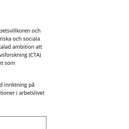
rbetsvillkoren och
oriska och sociala
talad ambition att
ivsforskning (CTA)
het som
d inriktning på
ioner i arbetslivet