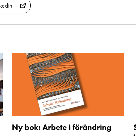
nkedin
Ny
bok:
P
Arbete
V
i
förändring
f
Ny bok: Arbete i förändring