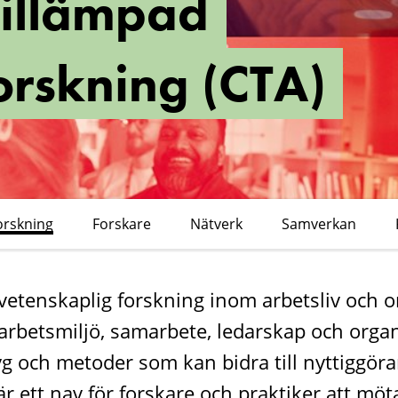
tillämpad
ing
orskning (CTA)
orskning
Forskare
Nätverk
Samverkan
rvetenskaplig forskning inom arbetsliv och o
 arbetsmiljö, samarbete, ledarskap och organ
yg och metoder som kan bidra till nyttiggör
är ett nav för forskare och praktiker att möt