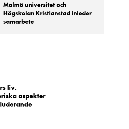
Malmö universitet och
Högskolan Kristianstad inleder
samarbete
s liv.
oriska aspekter
nkluderande