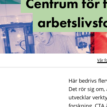
Centrum för 
tillämpad
arbetslivsforskn
arbetslivsf
(CTA)
Vår f
Här bedrivs fle
Det rör sig om,
utvecklar verkt
forskning. CTA 