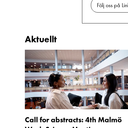
Följ oss på Li
Aktuellt
Call
for
abstracts:
4th
Malmö
Work
Science
Call for abstracts: 4th Malmö
Meeting