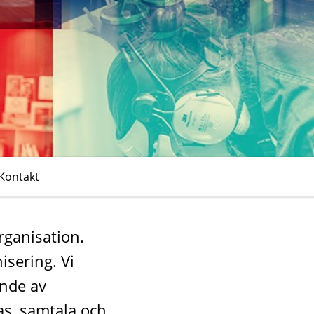
Kontakt
rganisation.
isering. Vi
ande av
as, samtala och