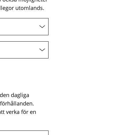
ollegor utomlands.
 den dagliga
 förhållanden.
t verka för en