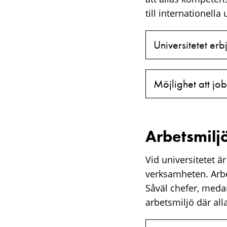
till internationell
Universitetet er
Möjlighet att j
Arbetsmilj
Vid universitetet ä
verksamheten. Arbet
Såväl chefer, meda
arbetsmiljö där alla