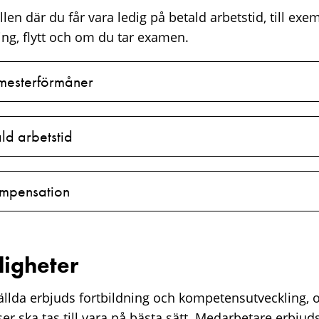
fällen där du får vara ledig på betald arbetstid, till ex
ing, flytt och om du tar examen.
mesterförmåner
ld arbetstid
mpensation
ligheter
ällda erbjuds fortbildning och kompetensutveckling, oc
er ska tas till vara på bästa sätt. Medarbetare erbjud