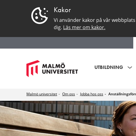
Kakor
Vi använder kakor på vår webbplats 
dig.
Läs mer om kakor.
UTBILDNING
Malmö universitet
Om oss
Jobba hos oss
Anställningsfö
Anställningsför