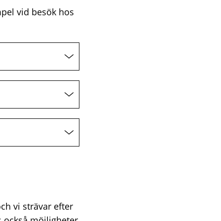
empel vid besök hos
h vi strävar efter
s också möjligheter