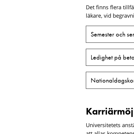
Det finns flera till
läkare, vid begravn
Semester och se
Ledighet på beta
Nationaldagsko
Karriärmöj
Universitetets anst
att allas kompetens