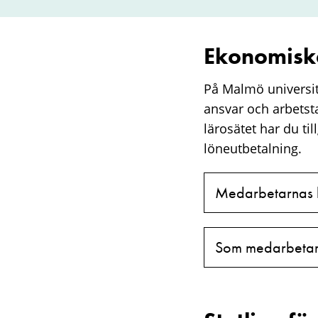
Ekonomisk
På Malmö universit
ansvar och arbetst
lärosätet har du ti
löneutbetalning.
​Medarbetarnas l
​Som medarbetare 