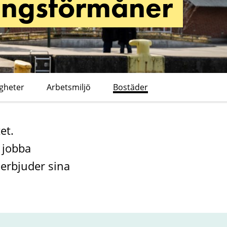
ningsförmåner
igheter
Arbetsmiljö
Bostäder
et.
 jobba
erbjuder sina