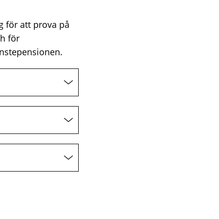
g för att prova på
h för
änstepensionen.