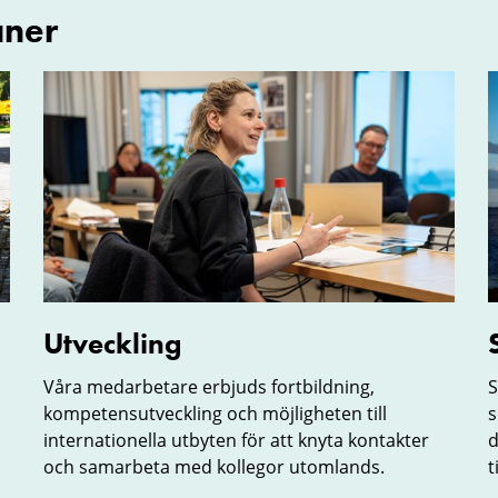
åner
Utveckling
S
o
l
Utveckling
Våra medarbetare erbjuds fortbildning,
S
kompetensutveckling och möjligheten till
s
internationella utbyten för att knyta kontakter
d
och samarbeta med kollegor utomlands.
t