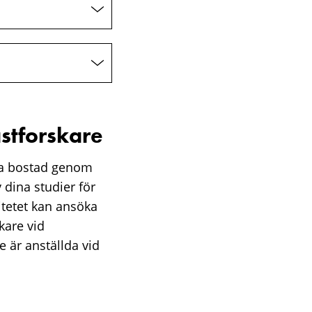
stforskare
yra bostad genom
 dina studier för
itetet kan ansöka
kare vid
e är anställda vid