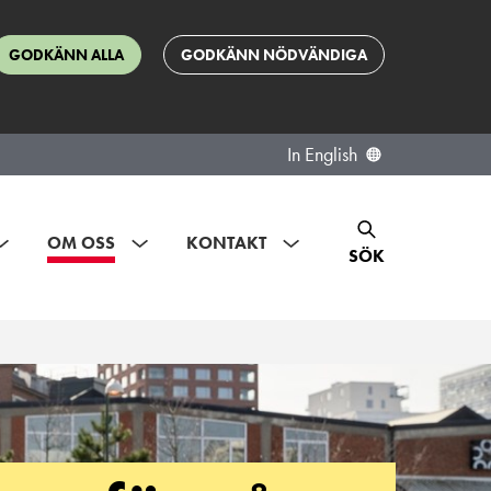
GODKÄNN ALLA
GODKÄNN NÖDVÄNDIGA
In English
OM OSS
KONTAKT
SÖK