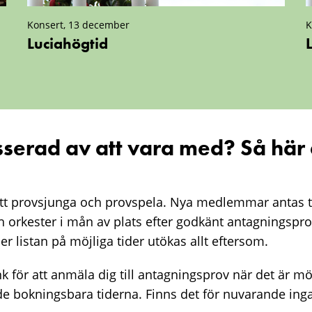
Konsert, 13 december
K
Luciahögtid
esserad av att vara med? Så här
att provsjunga och provspela. Nya medlemmar antas t
 orkester i mån av plats efter godkänt antagningsprov
r listan på möjliga tider utökas allt eftersom.
k för att anmäla dig till antagningsprov när det är möjl
 de bokningsbara tiderna. Finns det för nuvarande inga