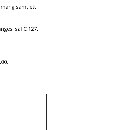
jemang samt ett
ges, sal C 127.
.00.