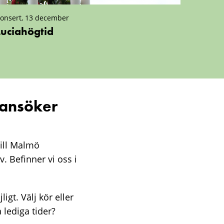
onsert, 13 december
Luciahögtid
 ansöker
ill Malmö
. Befinner vi oss i
igt. Välj kör eller
 lediga tider?