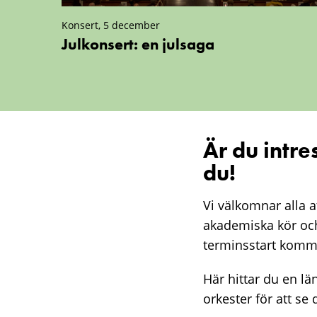
Konsert, 5 december
Julkonsert: en julsaga
Är du intr
du!
Vi välkomnar alla 
akademiska kör och
terminsstart komme
Här hittar du en län
orkester för att se