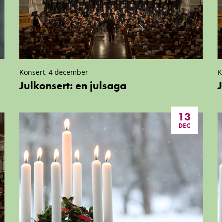
Konsert, 4 december
K
Julkonsert: en julsaga
13
DEC