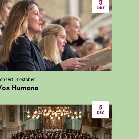
3
OKT
onsert, 3 oktober
Vox Humana
5
DEC