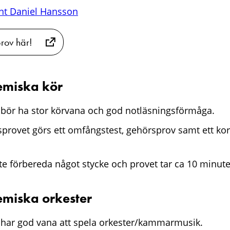
ent Daniel Hansson
rov här!
miska kör
bör ha stor körvana och god notläsningsförmåga.
provet görs ett omfångstest, gehörsprov samt ett kort
e förbereda något stycke och provet tar ca 10 minute
miska orkester
har god vana att spela orkester/kammarmusik.