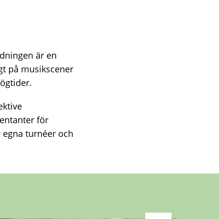
dningen är en
gt på musikscener
ögtider.
ektive
ntanter för
d egna turnéer och