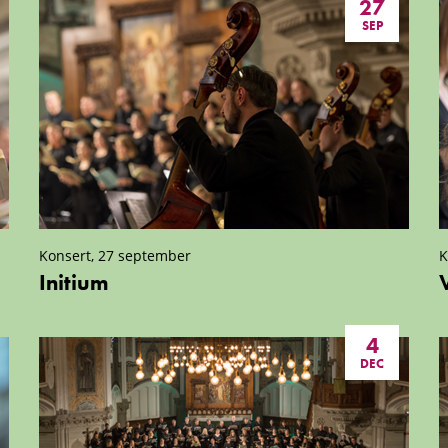
27
SEP
Konsert, 27 september
K
Initium
4
DEC