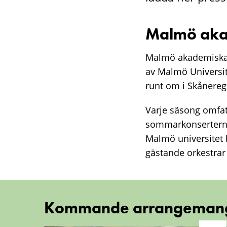
Malmö akad
Malmö akademiska 
av Malmö Universit
runt om i Skånereg
Varje säsong omfat
sommarkonserterna
Malmö universitet 
gästande orkestrar 
Kommande arrangeman