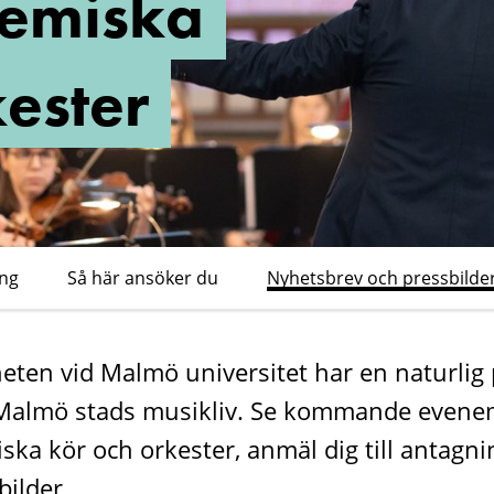
emiska
kester
ng
Så här ansöker du
Nyhetsbrev och pressbilde
en vid Malmö universitet har en naturlig 
i Malmö stads musikliv. Se kommande evene
a kör och orkester, anmäl dig till antagni
bilder.