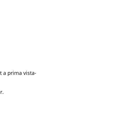
 a prima vista-
r.