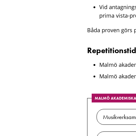
Vid antagning
prima vista-pr
Båda proven görs p
Repetitionsti
Malmö akademi
Malmö akademi
MALMÖ AKADEMISKA 
Musikverksa