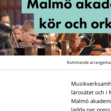
Malmö akad
kör och or
Kommande arrangema
Musikverksamhet
lärosätet och 
Malmö akademisk
ladda ner press