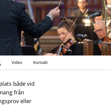
r
Video
Kontakt
plats både vid
mang från
ngsprov eller