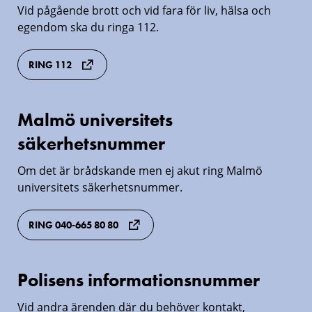
alltid
Vid pågående brott och vid fara för liv, hälsa och
egendom ska du ringa 112.
112
i
RING 112
nödsituation
Malmö universitets
Malmö
säkerhetsnummer
universitets
säkerhetsnummer
Om det är brådskande men ej akut ring Malmö
universitets säkerhetsnummer.
RING 040-665 80 80
Polisens informationsnummer
Polisens
informationsnummer
Vid andra ärenden där du behöver kontakt,