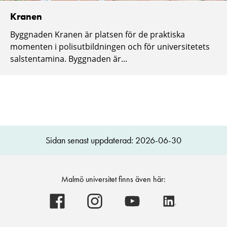
Kranen
Byggnaden Kranen är platsen för de praktiska
momenten i polisutbildningen och för universitetets
salstentamina. Byggnaden är...
Sidan senast uppdaterad: 2026-06-30
Malmö universitet finns även här:
Malmö
Malmö
Malmö
Malmö
universitet
universitet
universitet
universitet
-
-
-
-
Logotyp
Logotyp
Logotyp
Logotyp