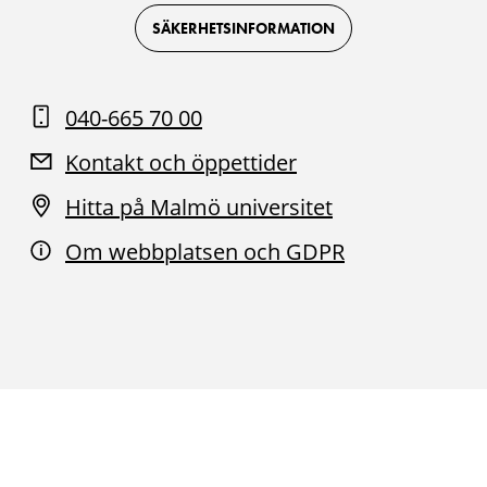
on
on
on
on
Facebook
Instagram
Youtube
LinkedIn
SÄKERHETSINFORMATION
040-665 70 00
Kontakt och öppettider
Hitta på Malmö universitet
Om webbplatsen och GDPR