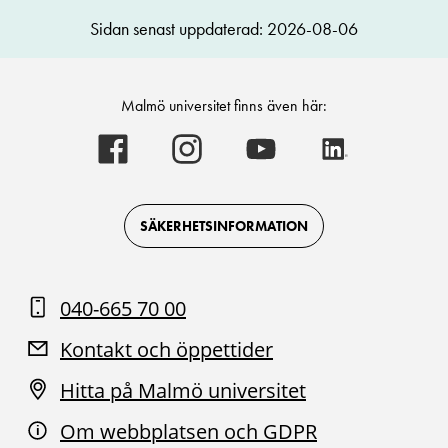
Sidan senast uppdaterad: 2026-08-06
Malmö universitet finns även här:
Malmö
Malmö
Malmö
Malmö
universitet
universitet
universitet
universitet
-
-
-
-
Logotyp
Logotyp
Logotyp
Logotyp
on
on
on
on
Facebook
Instagram
Youtube
LinkedIn
SÄKERHETSINFORMATION
040-665 70 00
Kontakt och öppettider
Hitta på Malmö universitet
Om webbplatsen och GDPR