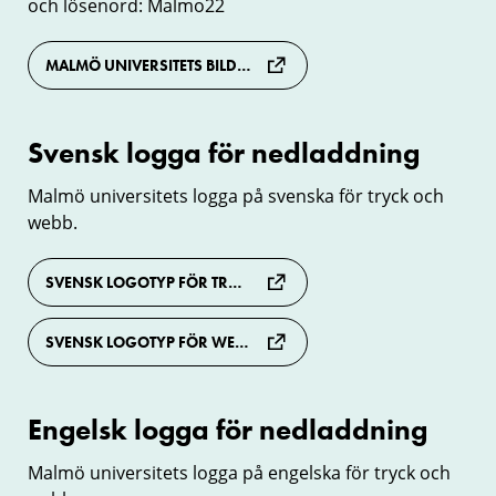
och lösenord: Malmo22
MALMÖ UNIVERSITETS BILDBANK
Svensk logga för nedladdning
Svensk
logga
Malmö universitets logga på svenska för tryck och
webb.
för
nedladdning
SVENSK LOGOTYP FÖR TRYCK (EPS)
SVENSK LOGOTYP FÖR WEBB (PNG)
Engelsk logga för nedladdning
Engelsk
logga
Malmö universitets logga på engelska för tryck och