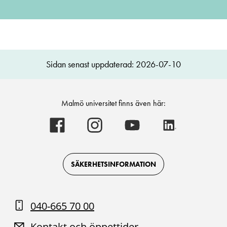
Sidan senast uppdaterad: 2026-07-10
Malmö universitet finns även här:
Malmö
Malmö
Malmö
Malmö
universitet
universitet
universitet
universitet
-
-
-
-
Logotyp
Logotyp
Logotyp
Logotyp
on
on
on
on
Facebook
Instagram
Youtube
LinkedIn
SÄKERHETSINFORMATION
040-665 70 00
Kontakt och öppettider