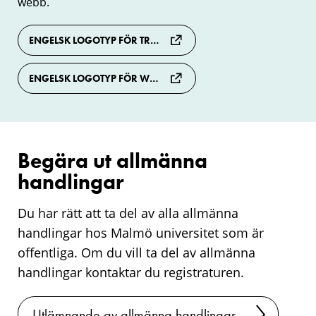
webb.
för
nedladdning
ENGELSK LOGOTYP FÖR TRYCK (EPS)
ENGELSK LOGOTYP FÖR WEBB (PNG)
Begära ut allmänna
handlingar
Du har rätt att ta del av alla allmänna
handlingar hos Malmö universitet som är
offentliga. Om du vill ta del av allmänna
handlingar kontaktar du registraturen.
Utlämnande av allmänna handlingar