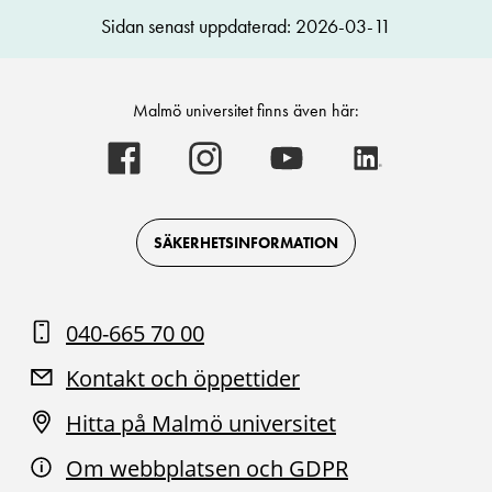
Sidan senast uppdaterad: 2026-03-11
Malmö universitet finns även här:
Malmö
Malmö
Malmö
Malmö
universitet
universitet
universitet
universitet
-
-
-
-
Logotyp
Logotyp
Logotyp
Logotyp
on
on
on
on
Facebook
Instagram
Youtube
LinkedIn
SÄKERHETSINFORMATION
040-665 70 00
Kontakt och öppettider
Hitta på Malmö universitet
Om webbplatsen och GDPR