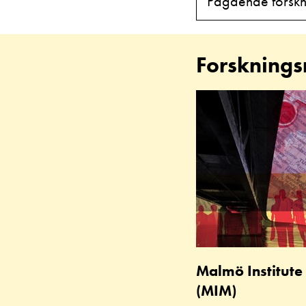
Pågående forskn
Forsknings
Malmö Institute 
(MIM)