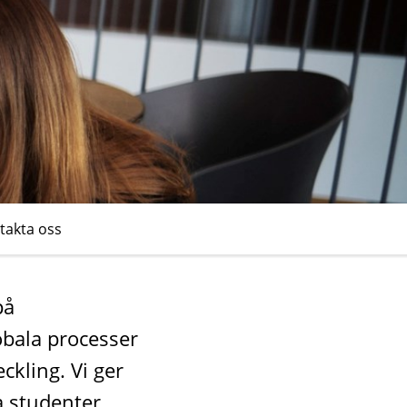
takta oss
på
obala processer
ckling. Vi ger
a studenter