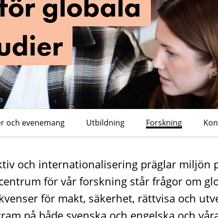
 för globala
tudier
er och evenemang
Utbildning
Forskning
Kon
tiv och internationalisering präglar miljön 
I centrum för vår forskning står frågor om gl
venser för makt, säkerhet, rättvisa och utve
gram på både svenska och engelska och vår