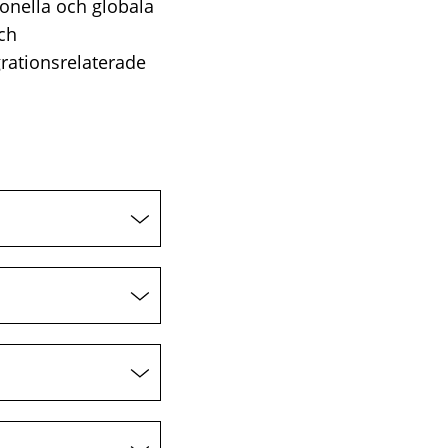
ionella och globala
och
grationsrelaterade