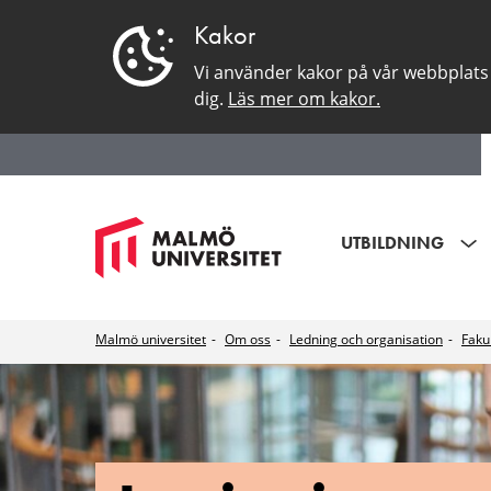
Kakor
Vi använder kakor på vår webbplats 
dig.
Läs mer om kakor.
UTBILDNING
Malmö universitet
Om oss
Ledning och organisation
Faku
Institutionen
för