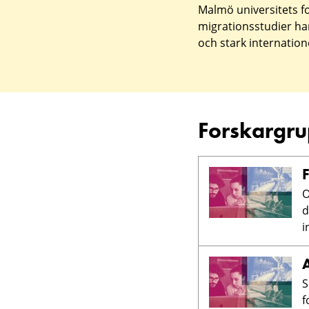
Malmö universitets f
migrationsstudier har
och stark internatione
Forskargr
F
O
d
i
A
S
f