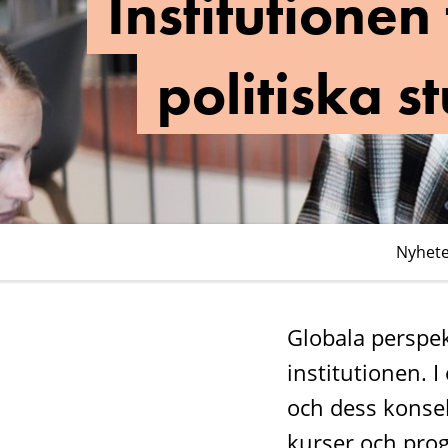
Institutionen
globala
politiska
politiska s
studier
Nyhet
Globala perspek
institutionen. 
och dess konsek
kurser och pro