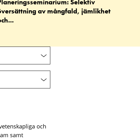
Planeringsseminarium: Selektiv
översättning av mångfald, jämlikhet
ch...
rvetenskapliga och
gram samt