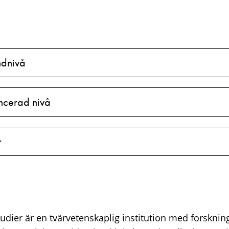
ndnivå
ncerad nivå
r
tudier är en tvärvetenskaplig institution med forskning