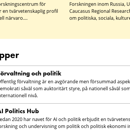
orskningscentrum för
Forskningen inom Russia, U
 en tvärvetenskaplig profil
Caucasus Regional Researc
ll närvaro....
om politiska, sociala, kulturel
upper
örvaltning och politik
ffentlig förvaltning är en avgörande men försummad aspekt
emokrati såväl som auktoritärt styre, på nationell såväl so
nternationell nivå.
I Politics Hub
edan 2020 har navet för AI och politik erbjudit en tvärvetens
orskning och undervisning om politik och politisk ekonomi in