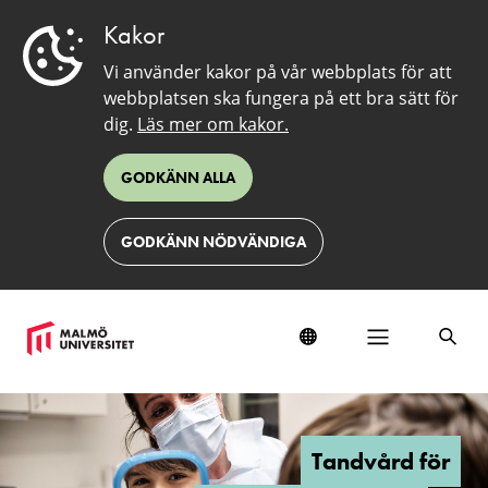
Kakor
Vi använder kakor på vår webbplats för att
webbplatsen ska fungera på ett bra sätt för
dig.
Läs mer om kakor.
GODKÄNN ALLA
GODKÄNN NÖDVÄNDIGA
Tandvård
för
barn
Tandvård för
och