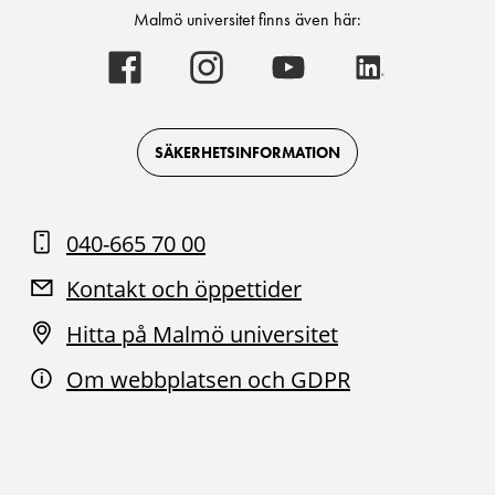
Malmö universitet finns även här:
Malmö
Malmö
Malmö
Malmö
universitet
universitet
universitet
universitet
-
-
-
-
Logotyp
Logotyp
Logotyp
Logotyp
on
on
on
on
Facebook
Instagram
Youtube
LinkedIn
SÄKERHETSINFORMATION
040-665 70 00
Kontakt och öppettider
Hitta på Malmö universitet
Om webbplatsen och GDPR