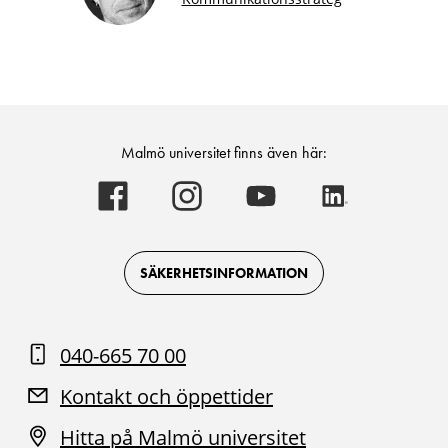
Malmö universitet finns även här:
Malmö
Malmö
Malmö
Malmö
universitet
universitet
universitet
universitet
-
-
-
-
Logotyp
Logotyp
Logotyp
Logotyp
on
on
on
on
Facebook
Instagram
Youtube
LinkedIn
SÄKERHETSINFORMATION
040-665 70 00
Kontakt och öppettider
Hitta på Malmö universitet