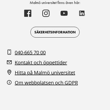
Malmö universitet finns även här:
Malmö
Malmö
Malmö
Malmö
universitet
universitet
universitet
universitet
-
-
-
-
Logotyp
Logotyp
Logotyp
Logotyp
on
on
on
on
Facebook
Instagram
Youtube
LinkedIn
SÄKERHETSINFORMATION
040-665 70 00
Kontakt och öppettider
Hitta på Malmö universitet
Om webbplatsen och GDPR