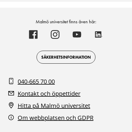
Malmö universitet finns även här:
Malmö
Malmö
Malmö
Malmö
universitet
universitet
universitet
universitet
-
-
-
-
Logotyp
Logotyp
Logotyp
Logotyp
on
on
on
on
Facebook
Instagram
Youtube
LinkedIn
SÄKERHETSINFORMATION
040-665 70 00
Kontakt och öppettider
Hitta på Malmö universitet
Om webbplatsen och GDPR