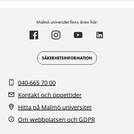
Malmö universitet finns även här:
Malmö
Malmö
Malmö
Malmö
universitet
universitet
universitet
universitet
-
-
-
-
Logotyp
Logotyp
Logotyp
Logotyp
on
on
on
on
Facebook
Instagram
Youtube
LinkedIn
SÄKERHETSINFORMATION
040-665 70 00
Kontakt och öppettider
Hitta på Malmö universitet
Om webbplatsen och GDPR