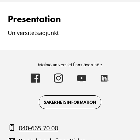
Presentation
Universitetsadjunkt
Malmö universitet finns även här:
Malmö
Malmö
Malmö
Malmö
universitet
universitet
universitet
universitet
-
-
-
-
Logotyp
Logotyp
Logotyp
Logotyp
on
on
on
on
Facebook
Instagram
Youtube
LinkedIn
SÄKERHETSINFORMATION
040-665 70 00