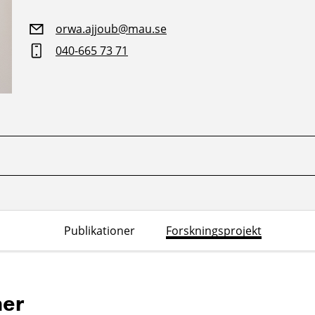
orwa.ajjoub@mau.se
040-665 73 71
Publikationer
Forskningsprojekt
ner