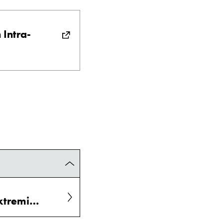
 Intra-
Coping with Varieties of Radicalization into Terrorism and Extremism (VORTEX)