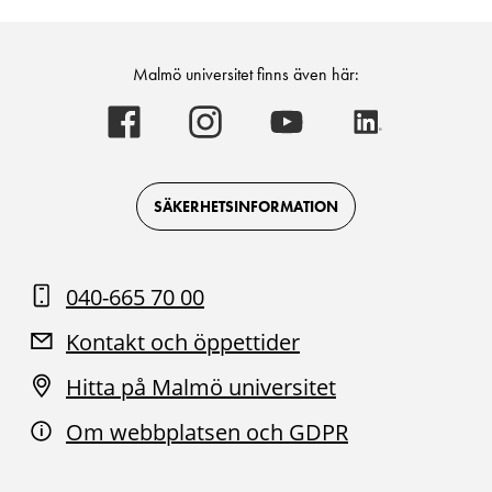
Malmö universitet finns även här:
Malmö
Malmö
Malmö
Malmö
universitet
universitet
universitet
universitet
-
-
-
-
Logotyp
Logotyp
Logotyp
Logotyp
on
on
on
on
Facebook
Instagram
Youtube
LinkedIn
SÄKERHETSINFORMATION
040-665 70 00
Kontakt och öppettider
Hitta på Malmö universitet
Om webbplatsen och GDPR