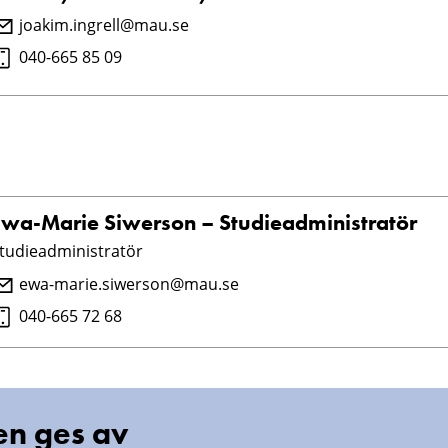
joakim.ingrell@mau.se
040-665 85 09
Ewa-Marie Siwerson – Studieadministratör
tudieadministratör
ewa-marie.siwerson@mau.se
040-665 72 68
en ges av