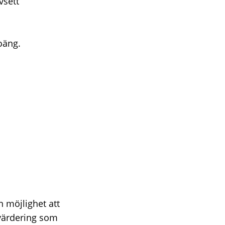
vsett
oäng.
n möjlighet att
värdering som