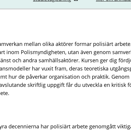
samverkan mellan olika aktörer formar polisiärt arbete.
nbart inom Polismyndigheten, utan även genom samve
änst och andra samhällsaktörer. Kursen ger dig för
nsmodeller har vuxit fram, deras teoretiska utgångsp
mt hur de påverkar organisation och praktik. Genom 
vslutande skriftlig uppgift får du utveckla en kritisk f
ete.
yra decennierna har polisiärt arbete genomgått viktig