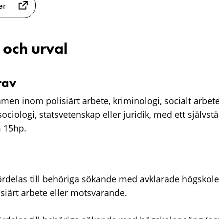
er
 och urval
rav
en inom polisiärt arbete, kriminologi, socialt arbete
ociologi, statsvetenskap eller juridik, med ett självst
 15hp.
ördelas till behöriga sökande med avklarade högsko
iärt arbete eller motsvarande.