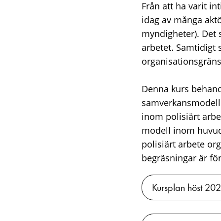
Från att ha varit i
idag av många aktö
myndigheter). Det 
arbetet. Samtidigt
organisationsgräns
Denna kurs behandl
samverkansmodelle
inom polisiärt arbe
modell inom huvudo
polisiärt arbete or
begräsningar är f
Kursplan höst 20