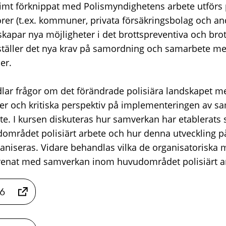
ntimt förknippat med Polismyndighetens arbete utförs 
rer (t.ex. kommuner, privata försäkringsbolag och and
skapar nya möjligheter i det brottspreventiva och b
 ställer det nya krav på samordning och samarbete me
er.
ar frågor om det förändrade polisiära landskapet me
r och kritiska perspektiv på implementeringen av s
te. I kursen diskuteras hur samverkan har etablerats 
mrådet polisiärt arbete och hur denna utveckling p
ganiseras. Vidare behandlas vilka de organisatoriska 
örenat med samverkan inom huvudområdet polisiärt a
26