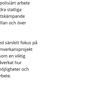
polisiärt arbete
ra statliga
rottskämpande
llan och över
d särskilt fokus på
amverkansprojekt
som en viktig
åverkat hur
möjligheter och
rbete.