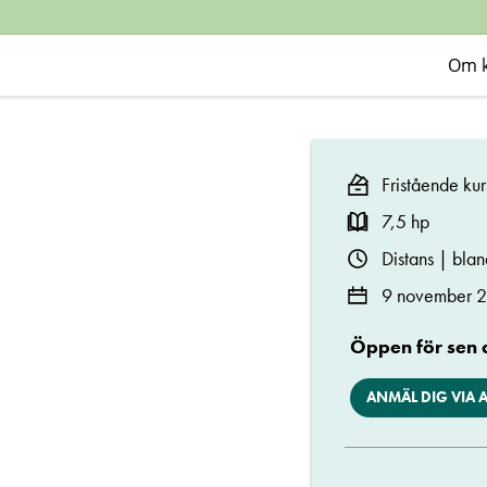
polisiärt
arbete
Om 
Fristående ku
7,5 hp
Distans | bla
9 november 2
Öppen för sen
ANMÄL DIG VIA 