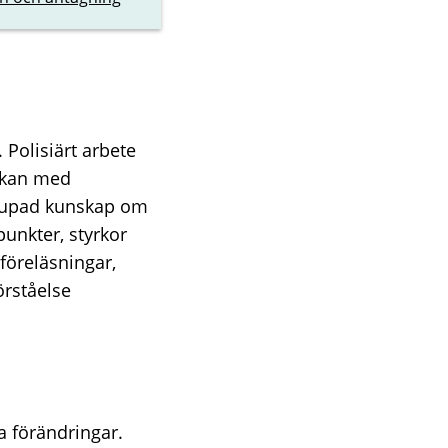
 Polisiärt arbete
rkan med
djupad kunskap om
unkter, styrkor
föreläsningar,
örståelse
a förändringar.