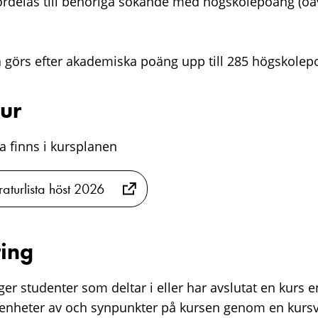
ördelas till behöriga sökande med högskolepoäng (oa
 görs efter akademiska poäng upp till 285 högskolep
tur
sta finns i kursplanen
raturlista höst 2026
ing
er studenter som deltar i eller har avslutat en kurs e
renheter av och synpunkter på kursen genom en kurs