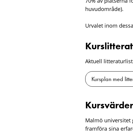
70% av platserna f
huvudområde).
Urvalet inom dessa
Kurslittera
Aktuell litteraturli
Kursplan med litte
Kursvärder
Malmö universitet g
framföra sina erfa