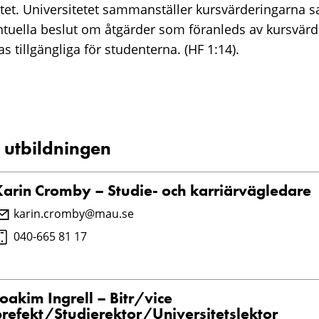
tet. Universitetet sammanställer kursvärderingarna 
ntuella beslut om åtgärder som föranleds av kursvärd
s tillgängliga för studenterna. (HF 1:14).
 utbildningen
Karin Cromby – Studie- och karriärvägledare
karin.cromby@mau.se
040-665 81 17
oakim Ingrell – Bitr/vice
prefekt/Studierektor/Universitetslektor