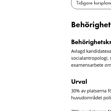
Tidigare kursplan
Behörighet
Behörighetsk
Avlagd kandidatexam
socialantropologi, s
examensarbete om
Urval
30% av platserna f
huvudområdet polis