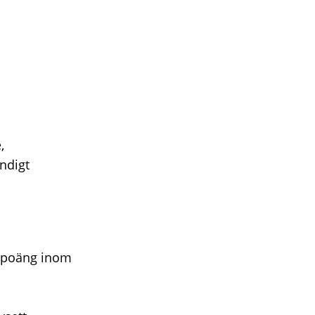
,
ändigt
lepoäng inom