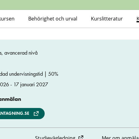
kursen
Behörighet och urval
Kurslitteratur
rs, avancerad nivå
ndad undervisningstid | 50%
026 - 17 januari 2027
 anmälan
ANTAGNING.SE
Studievägledning
Mer om anmäla