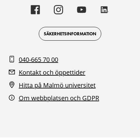
Malmö
Malmö
Malmö
Malmö
universitet
universitet
universitet
universitet
-
-
-
-
Logotyp
Logotyp
Logotyp
Logotyp
on
on
on
on
Facebook
Instagram
Youtube
LinkedIn
SÄKERHETSINFORMATION
040-665 70 00
Kontakt och öppettider
Hitta på Malmö universitet
Om webbplatsen och GDPR