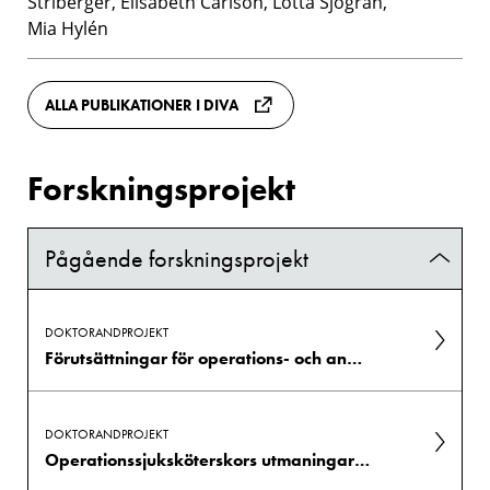
Striberger, Elisabeth Carlson, Lotta Sjögran,
Mia Hylén
ALLA PUBLIKATIONER I DIVA
Forskningsprojekt
Pågående forskningsprojekt
DOKTORANDPROJEKT
Förutsättningar för operations- och anestesisjuksköterskor att handleda specialistsjuksköterskestudenter i en perioperativ kontext.
DOKTORANDPROJEKT
Operationssjuksköterskors utmaningar, erfarenheter och uppfattningar från att delta i organ donations operationer