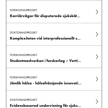
FORSKNINGSPROJEKT
Karriärvägar för disputerade sjuksköterskor
DOKTORANDPROJEKT
Komplexiteten vid interprofessionellt samarbete och utbildning inom hälso- och sjukvård
FORSKNINGSPROJEKT
Studentmedverkan i forskarlag – Vertikalt integrerade projekt (VIP) inom biomedicinsk, kriminologi- och vårdvetenskaplig forskning
FORSKNINGSPROJEKT
Jämlik hälsa - hälsofrämjande innovation i samverkan
DOKTORANDPROJEKT
Evidensbaserad undervisning för sjuksköterskestudenter för att underlätta kritiskt tänkande: en studie genomförd inom MRCs ramverk