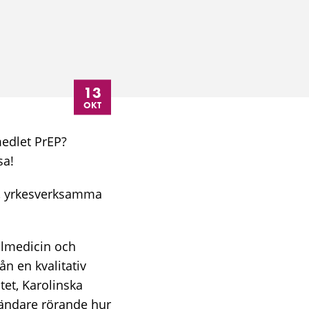
13
OKT
edlet PrEP?
sa!
er, yrkesverksamma
almedicin och
ån en kvalitativ
et, Karolinska
nvändare rörande hur