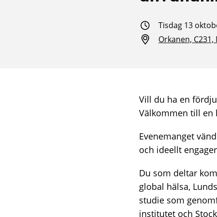
Tisdag 13 oktobe
Orkanen, C231,
Vill du ha en förd
Välkommen till en 
Evenemanget vänder
och ideellt engage
Du som deltar komm
global hälsa, Lunds
studie som genomfö
institutet och Stoc