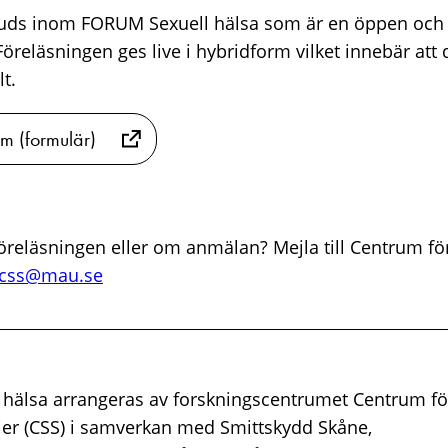
juds inom FORUM Sexuell hälsa som är en öppen och 
Föreläsningen ges live i hybridform vilket innebär att 
lt.
um (formulär)
öreläsningen eller om anmälan? Mejla till Centrum fö
css@mau.se
hälsa arrangeras av forskningscentrumet Centrum fö
ier (CSS) i samverkan med Smittskydd Skåne,