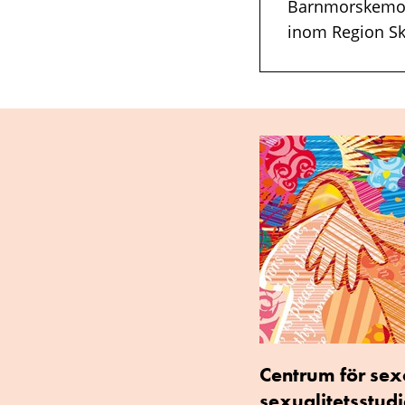
Barnmorskemott
inom Region Sk
Centrum för sex
sexualitetsstudi