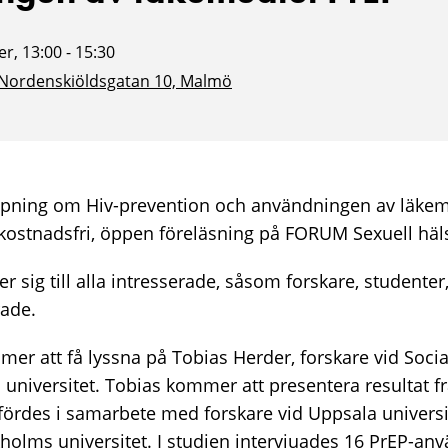
r, 13:00 - 15:30
 Nordenskiöldsgatan 10, Malmö
jupning om Hiv-prevention och användningen av läkem
kostnadsfri, öppen föreläsning på FORUM Sexuell häl
 sig till alla intresserade, såsom forskare, student
rade.
er att få lyssna på Tobias Herder, forskare vid Soci
 universitet. Tobias kommer att presentera resultat fr
rdes i samarbete med forskare vid Uppsala universit
kholms universitet. I studien intervjuades 16 PrEP-a