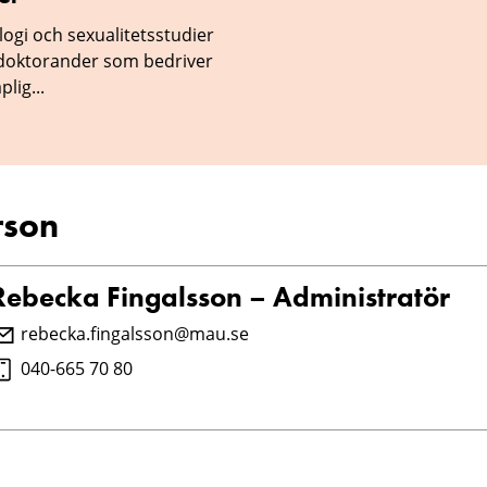
ogi och sexualitetsstudier
 doktorander som bedriver
lig...
rson
Rebecka Fingalsson – Administratör
rebecka.fingalsson@mau.se
040-665 70 80