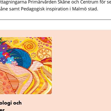
agningarna Primärvården Skåne och Centrum för se
åne samt Pedagogisk inspiration i Malmö stad.
ologi och
er