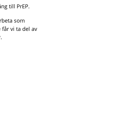
ng till PrEP.
 arbeta som
år vi ta del av
.