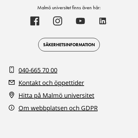
Malmö universitet finns även här:
Malmö
Malmö
Malmö
Malmö
universitet
universitet
universitet
universitet
-
-
-
-
Logotyp
Logotyp
Logotyp
Logotyp
on
on
on
on
Facebook
Instagram
Youtube
LinkedIn
SÄKERHETSINFORMATION
040-665 70 00
Kontakt och öppettider
Hitta på Malmö universitet
Om webbplatsen och GDPR