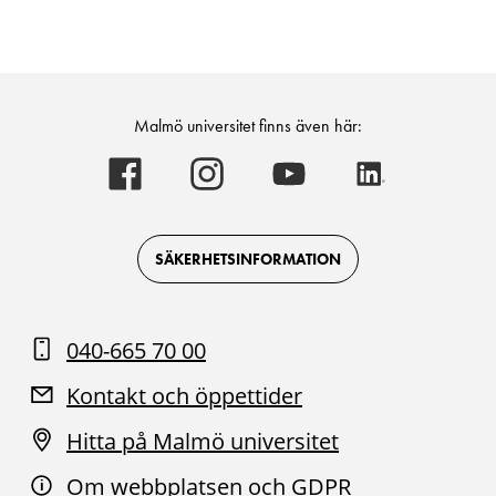
Malmö universitet finns även här:
Malmö
Malmö
Malmö
Malmö
universitet
universitet
universitet
universitet
-
-
-
-
Logotyp
Logotyp
Logotyp
Logotyp
on
on
on
on
Facebook
Instagram
Youtube
LinkedIn
SÄKERHETSINFORMATION
040-665 70 00
Kontakt och öppettider
Hitta på Malmö universitet
Om webbplatsen och GDPR