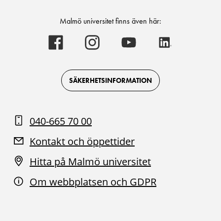
Malmö universitet finns även här:
Malmö
Malmö
Malmö
Malmö
universitet
universitet
universitet
universitet
-
-
-
-
Logotyp
Logotyp
Logotyp
Logotyp
on
on
on
on
Facebook
Instagram
Youtube
LinkedIn
SÄKERHETSINFORMATION
040-665 70 00
Kontakt och öppettider
Hitta på Malmö universitet
Om webbplatsen och GDPR