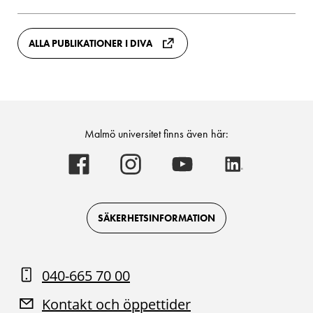
ALLA PUBLIKATIONER I DIVA
Malmö universitet finns även här:
Malmö
Malmö
Malmö
Malmö
universitet
universitet
universitet
universitet
-
-
-
-
Logotyp
Logotyp
Logotyp
Logotyp
on
on
on
on
Facebook
Instagram
Youtube
LinkedIn
SÄKERHETSINFORMATION
040-665 70 00
Kontakt och öppettider