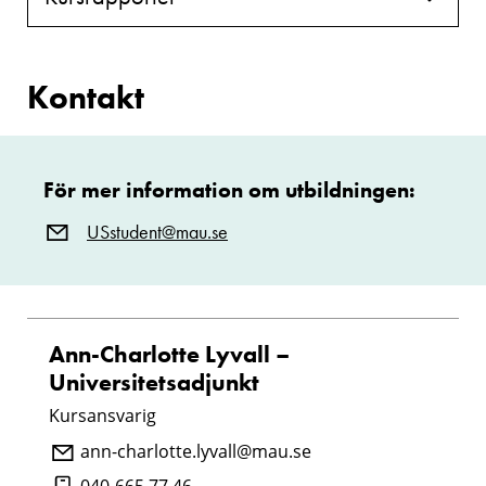
Kontakt
För mer information om utbildningen:
USstudent@mau.se
Ann-Charlotte Lyvall –
Universitetsadjunkt
Kursansvarig
ann-charlotte.lyvall@mau.se
040-665 77 46