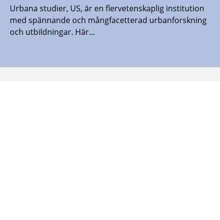
Urbana studier, US, är en flervetenskaplig institution
med spännande och mångfacetterad urbanforskning
och utbildningar. Här...
Malmö universitet finns även här:
Malmö
Malmö
Malmö
Malmö
universitet
universitet
universitet
universitet
-
-
-
-
Logotyp
Logotyp
Logotyp
Logotyp
on
on
on
on
Facebook
Instagram
Youtube
LinkedIn
SÄKERHETSINFORMATION
040-665 70 00
Kontakt och öppettider