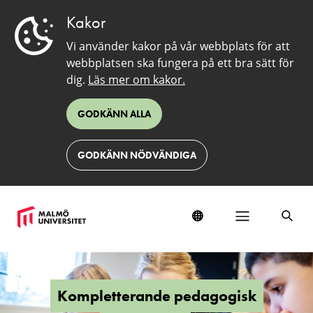
Kakor
Vi använder kakor på vår webbplats för att
webbplatsen ska fungera på ett bra sätt för
dig.
Läs mer om kakor.
GODKÄNN ALLA
GODKÄNN NÖDVÄNDIGA
Kompletterande
pedagogisk
utbildning,
Kompletterande pedagogisk
75