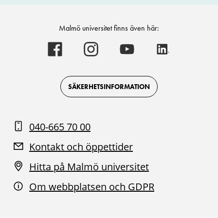
Malmö universitet finns även här:
Malmö
Malmö
Malmö
Malmö
universitet
universitet
universitet
universitet
-
-
-
-
Logotyp
Logotyp
Logotyp
Logotyp
on
on
on
on
Facebook
Instagram
Youtube
LinkedIn
SÄKERHETSINFORMATION
040-665 70 00
Kontakt och öppettider
Hitta på Malmö universitet
Om webbplatsen och GDPR