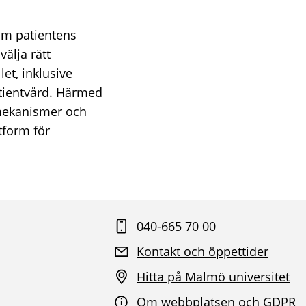
om patientens
välja rätt
et, inklusive
atientvård. Härmed
rtmekanismer och
tform för
040-665 70 00
Kontakt och öppettider
Hitta på Malmö universitet
Om webbplatsen och GDPR