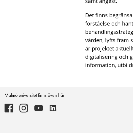
samt ångest.
Det finns begräns
förståelse och hant
behandlingsstrategi
vården, lyfts fram
är projektet aktuel
digitalisering och 
information, utbil
Malmö universitet finns även här:
Malmö
Malmö
Malmö
Malmö
universitet
universitet
universitet
universitet
-
-
-
-
Logotyp
Logotyp
Logotyp
Logotyp
on
on
on
on
Facebook
Instagram
Youtube
LinkedIn