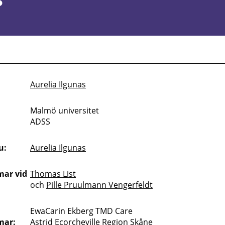
?
Aurelia Ilgunas
Malmö universitet
ADSS
u:
Aurelia Ilgunas
ar vid
Thomas List
och
Pille Pruulmann Vengerfeldt
EwaCarin Ekberg TMD Care
mar:
Astrid Ecorcheville Region Skåne