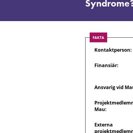
e-
Syndrome
hälsa
hjälpa
FAKTA
Kontaktperson:
patienter
Finansiär:
med
Burning
Ansvarig vid Ma
Projektmedlemm
Mouth
Mau:
Syndrome?
Externa
projektmedlem