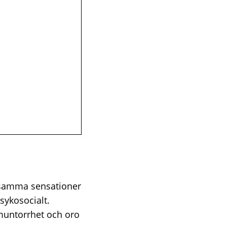
samma sensationer
sykosocialt.
 muntorrhet och oro