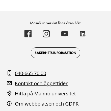
Malmö universitet finns även här:
Malmö
Malmö
Malmö
Malmö
universitet
universitet
universitet
universitet
-
-
-
-
Logotyp
Logotyp
Logotyp
Logotyp
on
on
on
on
Facebook
Instagram
Youtube
LinkedIn
SÄKERHETSINFORMATION
040-665 70 00
Kontakt och öppettider
Hitta på Malmö universitet
Om webbplatsen och GDPR