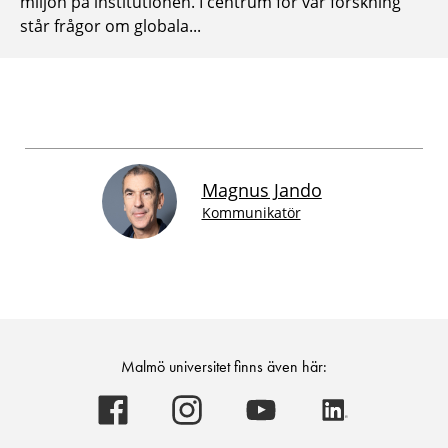
miljön på institutionen. I centrum för vår forskning
står frågor om globala...
Magnus Jando
Kommunikatör
Malmö universitet finns även här:
Malmö
Malmö
Malmö
Malmö
universitet
universitet
universitet
universitet
-
-
-
-