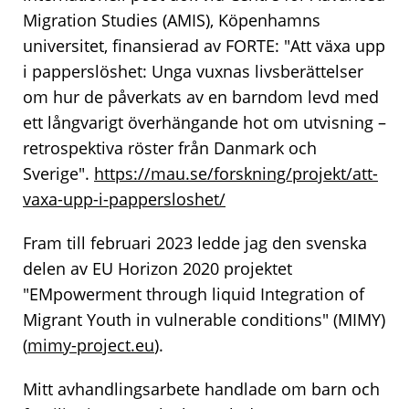
Migration Studies (AMIS), Köpenhamns
universitet, finansierad av FORTE: "Att växa upp
i papperslöshet: Unga vuxnas livsberättelser
om hur de påverkats av en barndom levd med
ett långvarigt överhängande hot om utvisning –
retrospektiva röster från Danmark och
Sverige".
https://mau.se/forskning/projekt/att-
vaxa-upp-i-pappersloshet/
Fram till februari 2023 ledde jag den svenska
delen av EU Horizon 2020 projektet
"EMpowerment through liquid Integration of
Migrant Youth in vulnerable conditions" (MIMY)
(
mimy-project.eu
).
Mitt avhandlingsarbete handlade om barn och