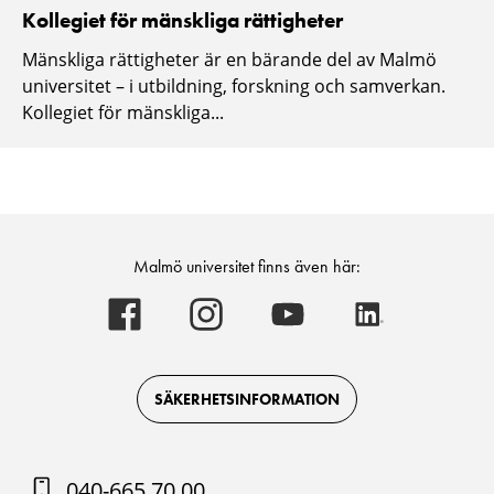
Kollegiet för mänskliga rättigheter
Mänskliga rättigheter är en bärande del av Malmö
universitet – i utbildning, forskning och samverkan.
Kollegiet för mänskliga...
Malmö universitet finns även här:
Malmö
Malmö
Malmö
Malmö
universitet
universitet
universitet
universitet
-
-
-
-
Logotyp
Logotyp
Logotyp
Logotyp
on
on
on
on
Facebook
Instagram
Youtube
LinkedIn
SÄKERHETSINFORMATION
040-665 70 00