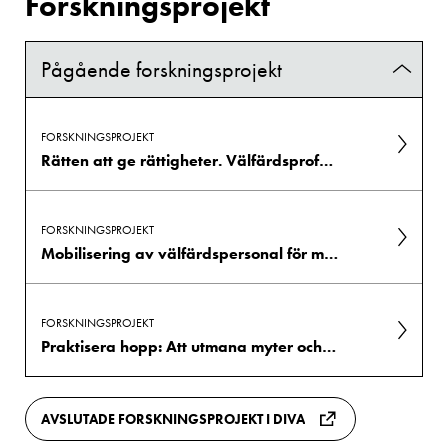
Forskningsprojekt
Pågående forskningsprojekt
FORSKNINGSPROJEKT
Rätten att ge rättigheter. Välfärdsprofessionella som väktare av papperslösas mänskliga rättigheter.
FORSKNINGSPROJEKT
Mobilisering av välfärdspersonal för mänskliga rättigheter mot angiverilagen - argument, strategier och praktiker (HUMASP)
FORSKNINGSPROJEKT
Praktisera hopp: Att utmana myter och förändra berättelser om ungdomar i urban superdiversitet (YouHope)
AVSLUTADE FORSKNINGSPROJEKT I DIVA