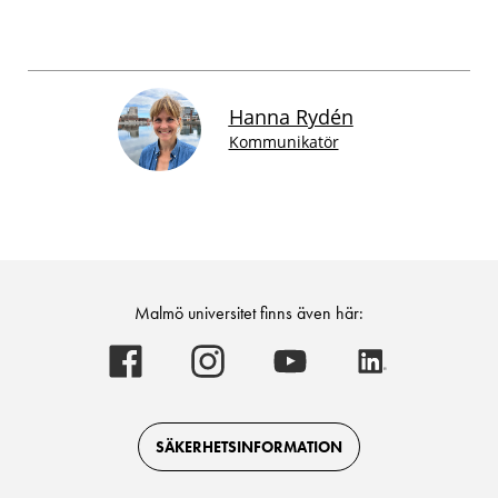
Hanna Rydén
Kommunikatör
Malmö universitet finns även här:
Malmö
Malmö
Malmö
Malmö
universitet
universitet
universitet
universitet
-
-
-
-
Logotyp
Logotyp
Logotyp
Logotyp
on
on
on
on
Facebook
Instagram
Youtube
LinkedIn
SÄKERHETSINFORMATION