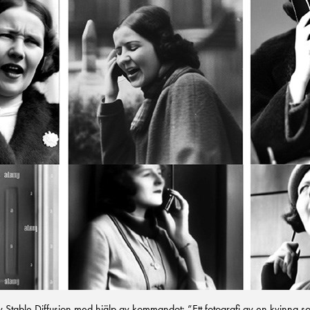
 Stable Diffusion med hjälp av kommandot: ”Ett fotografi av en kvinna so