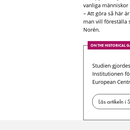
vanliga människor 
– Att göra så här ä
man vill föreställ
Norén.
ON THE HISTORICAL G
Studien gjorde
Institutionen f
European Centr
Läs artikeln i