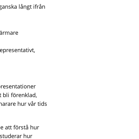
 ganska långt ifrån
närmare
epresentativt,
presentationer
 bli förenklad,
narare hur vår tids
e att förstå hur
studerar hur