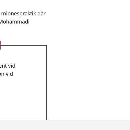
al minnespraktik där
ik Mohammadi
nt vid
on vid