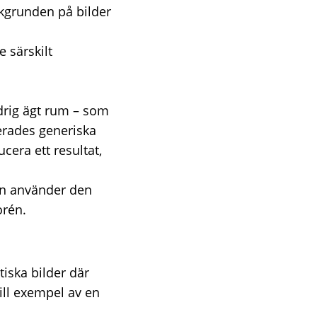
akgrunden på bilder
e särskilt
drig ägt rum – som
erades generiska
cera ett resultat,
an använder den
orén.
tiska bilder där
ill exempel av en