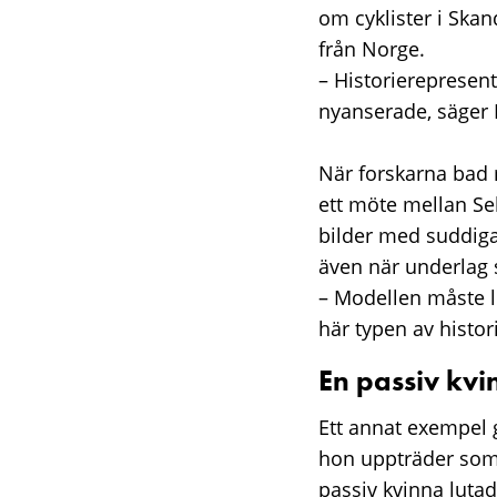
om cyklister i Skan
från Norge.
– Historierepresent
nyanserade, säger
När forskarna bad 
ett möte mellan Se
bilder med suddiga 
även när underlag 
– Modellen måste l
här typen av histo
En passiv kvi
Ett annat exempel g
hon uppträder som 
passiv kvinna lutad