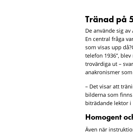
Tränad på 5
De använde sig av A
En central fråga va
som visas upp då?
telefon 1936”, blev
trovärdiga ut – sva
anakronismer som 
– Det visar att trä
bilderna som finns
biträdande lektor 
Homogent och
Även när instrukti