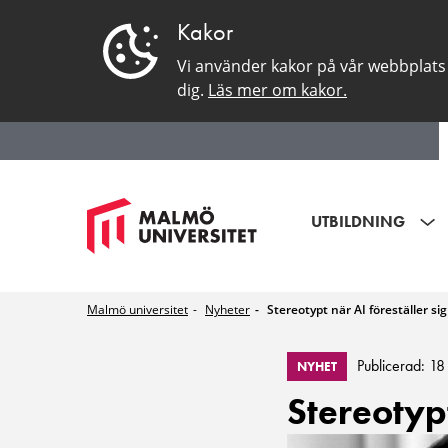
Kakor
Vi använder kakor på vår webbplats 
dig.
Läs mer om kakor.
UTBILDNING
Malmö universitet
Nyheter
Stereotypt när AI föreställer si
Publicerad: 18
NYHET
Stereotypt