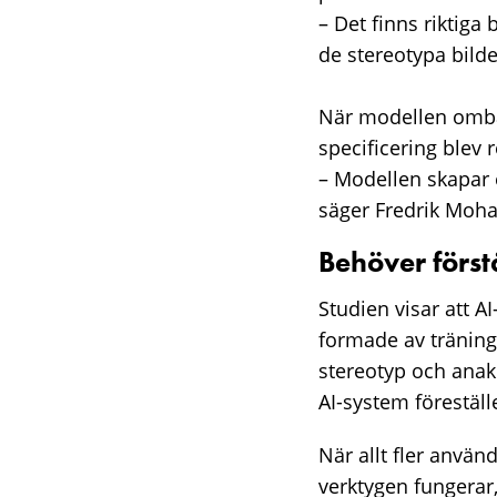
– Det finns riktiga 
de stereotypa bilde
När modellen ombad
specificering blev 
– Modellen skapar e
säger Fredrik Mo
Behöver först
Studien visar att A
formade av tränings
stereotyp och anakr
AI-system föreställe
När allt fler använd
verktygen fungerar