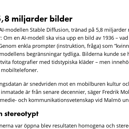
,8 miljarder bilder
I-modellen Stable Diffusion, tränad på 5,8 miljarder 
r: Om en AI-modell ska visa upp en bild av 1936 – vad 
Genom enkla prompter (instruktion, fråga) som ”kvinn
 modellens begränsningar tydliga. Bilderna kunde se h
rtvita fotografier med tidstypiska kläder – men inneh
mobiltelefoner.
ningsdatan är snedvriden mot en mobilburen kultur och
 inmatade är från senare decennier, säger Fredrik 
i medie- och kommunikationsvetenskap vid Malmö uni
 stereotypt
onerna var öppna blev resultaten homogena och ster