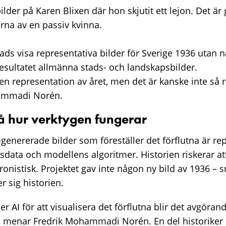
bilder på Karen Blixen där hon skjutit ett lejon. Det är
rna av en passiv kvinna.
s visa representativa bilder för Sverige 1936 utan 
resultatet allmänna stads- och landskapsbilder.
n representation av året, men det är kanske inte så r
hammadi Norén.
å hur verktygen fungerar
I-genererade bilder som föreställer det förflutna är re
data och modellens algoritmer. Historien riskerar att
onistisk. Projektet gav inte någon ny bild av 1936 – s
r sig historien.
er AI för att visualisera det förflutna blir det avgörand
, menar Fredrik Mohammadi Norén. En del historiker 