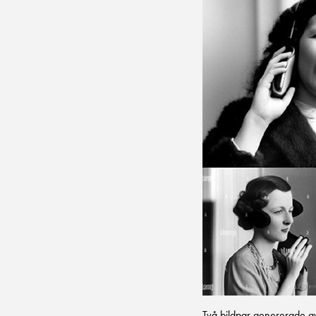
Två bildpar genererade av