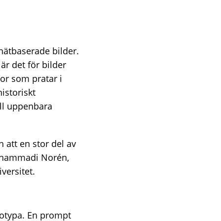
nätbaserade bilder.
är det för bilder
or som pratar i
istoriskt
öll uppenbara
 att en stor del av
Mohammadi Norén,
versitet.
eotypa. En prompt