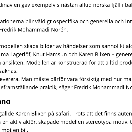
dinavien gav exempelvis nästan alltid norska fjäll i b
ationerna blir väldigt ospecifika och generella och int
 Fredrik Mohammadi Norén.
modellen skapa bilder av händelser som sannolikt al
lma Lagerlöf, Knut Hamsun och Karen Blixen – gener
ansikten. Modellen är konstruerad för att alltid produ
saknas.
everera. Man måste därför vara försiktig med hur m
rieframställande praktik, säger Fredrik Mohammadi N
nna
ällde Karen Blixen på safari. Trots att det finns auten
en aktiv aktör, skapade modellen stereotypa motiv, t
 mot en bil.