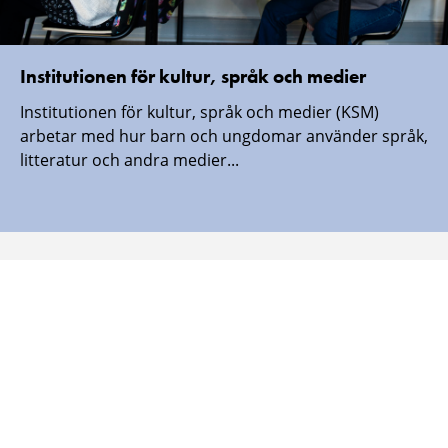
Institutionen för kultur, språk och medier
Institutionen för kultur, språk och medier (KSM)
arbetar med hur barn och ungdomar använder språk,
litteratur och andra medier...
Malmö universitet finns även här:
Malmö
Malmö
Malmö
Malmö
universitet
universitet
universitet
universitet
-
-
-
-
Logotyp
Logotyp
Logotyp
Logotyp
on
on
on
on
Facebook
Instagram
Youtube
LinkedIn
SÄKERHETSINFORMATION