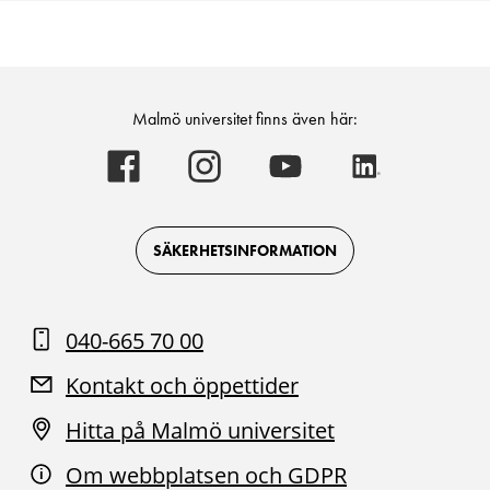
Malmö universitet finns även här:
Malmö
Malmö
Malmö
Malmö
universitet
universitet
universitet
universitet
-
-
-
-
Logotyp
Logotyp
Logotyp
Logotyp
on
on
on
on
Facebook
Instagram
Youtube
LinkedIn
SÄKERHETSINFORMATION
040-665 70 00
Kontakt och öppettider
Hitta på Malmö universitet
Om webbplatsen och GDPR