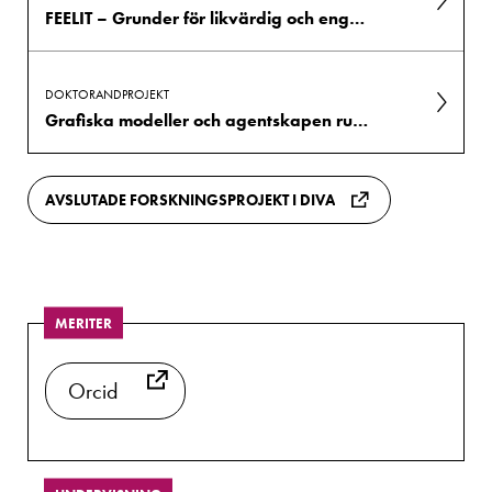
FEELIT – Grunder för likvärdig och engagerande läs- och skrivundervisning i tidigare skolår
DOKTORANDPROJEKT
Grafiska modeller och agentskapen runt dem: Att designa och re-designa narrativ text i grundskolans tidigaste år
AVSLUTADE FORSKNINGSPROJEKT I DIVA
MERITER
Orcid