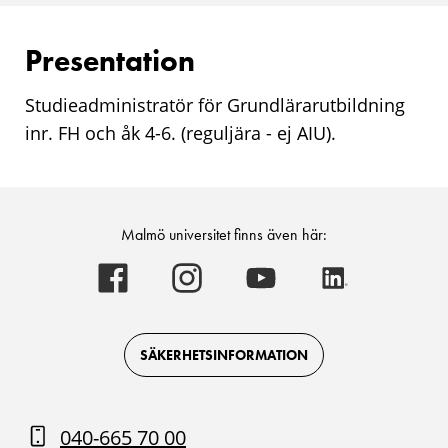
Presentation
Studieadministratör för Grundlärarutbildning
inr. FH och åk 4-6. (reguljära - ej AIU).
Malmö universitet finns även här:
Malmö
Malmö
Malmö
Malmö
universitet
universitet
universitet
universitet
-
-
-
-
Logotyp
Logotyp
Logotyp
Logotyp
on
on
on
on
Facebook
Instagram
Youtube
LinkedIn
SÄKERHETSINFORMATION
040-665 70 00