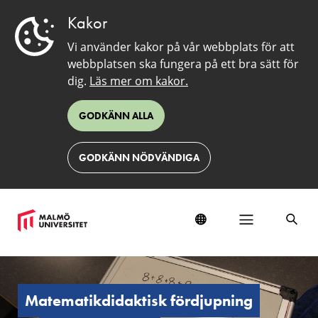
Kakor
Vi använder kakor på vår webbplats för att
webbplatsen ska fungera på ett bra sätt för
dig.
Läs mer om kakor.
GODKÄNN ALLA
GODKÄNN NÖDVÄNDIGA
Matematikdidaktisk
fördjupning
för
Matematikdidaktisk fördjupning
årskurs