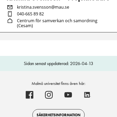
kristina.svensson@mau.se
040-665 89 82
Centrum för samverkan och samordning
(Cesam)
Sidan senast uppdaterad: 2026-04-13
Malmö universitet finns även här:
Malmö
Malmö
Malmö
Malmö
universitet
universitet
universitet
universitet
-
-
-
-
Logotyp
Logotyp
Logotyp
Logotyp
on
on
on
on
Facebook
Instagram
Youtube
LinkedIn
SÄKERHETSINFORMATION