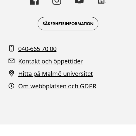
universitet
universitet
universitet
universitet
-
-
-
-
Logotyp
Logotyp
Logotyp
Logotyp
on
on
on
on
Facebook
Instagram
Youtube
LinkedIn
SÄKERHETSINFORMATION
040-665 70 00
Kontakt och öppettider
Hitta på Malmö universitet
Om webbplatsen och GDPR