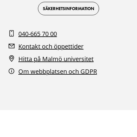
on
on
on
on
Facebook
Instagram
Youtube
LinkedIn
SÄKERHETSINFORMATION
040-665 70 00
Kontakt och öppettider
Hitta på Malmö universitet
Om webbplatsen och GDPR