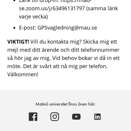
Länk till drop-in: https://mau-
se.zoom.us/j/63496131797 (samma länk
varje vecka)
E-post: GPSvagledning@mau.se
VIKTIGT!
Vill du kontakta mig? Skicka mig ett
mejl med ditt ärende och ditt telefonnummer
så hör jag av mig. Vid behov bokar vi då in ett
möte. Det är svårt att nå mig per telefon.
Välkommen!
Malmö universitet finns även här:
Malmö
Malmö
Malmö
Malmö
universitet
universitet
universitet
universitet
-
-
-
-
Logotyp
Logotyp
Logotyp
Logotyp