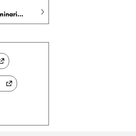
Lektionsplanering i statistik och dess transformation från seminarier i lärarutbildningen till lektioner i skolan