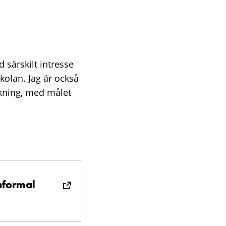
 särskilt intresse
skolan. Jag är också
skning, med målet
nformal