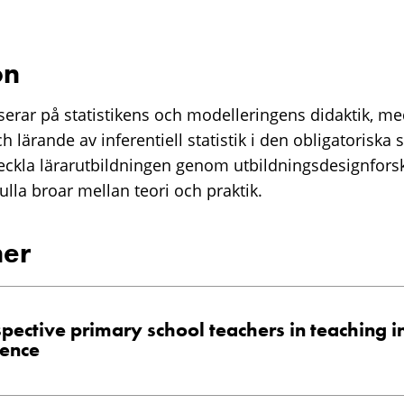
on
erar på statistikens och modelleringens didaktik, med
h lärande av inferentiell statistik i den obligatoriska 
veckla lärarutbildningen genom utbildningsdesignfor
lla broar mellan teori och praktik.
ner
pective primary school teachers in teaching i
rence