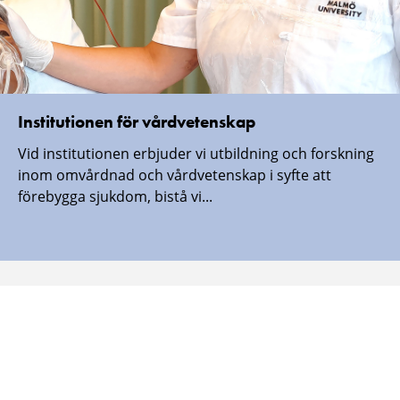
Institutionen för vårdvetenskap
Vid institutionen erbjuder vi utbildning och forskning
inom omvårdnad och vårdvetenskap i syfte att
förebygga sjukdom, bistå vi...
Malmö universitet finns även här:
Malmö
Malmö
Malmö
Malmö
universitet
universitet
universitet
universitet
-
-
-
-
Logotyp
Logotyp
Logotyp
Logotyp
on
on
on
on