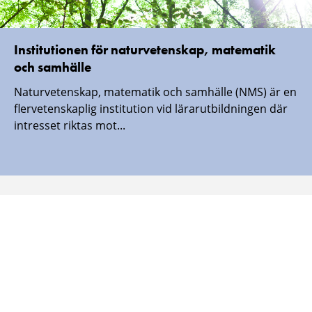
Institutionen för naturvetenskap, matematik
och samhälle
Naturvetenskap, matematik och samhälle (NMS) är en
flervetenskaplig institution vid lärarutbildningen där
intresset riktas mot...
Malmö universitet finns även här:
Malmö
Malmö
Malmö
Malmö
universitet
universitet
universitet
universitet
-
-
-
-
Logotyp
Logotyp
Logotyp
Logotyp
on
on
on
on
Facebook
Instagram
Youtube
LinkedIn
SÄKERHETSINFORMATION