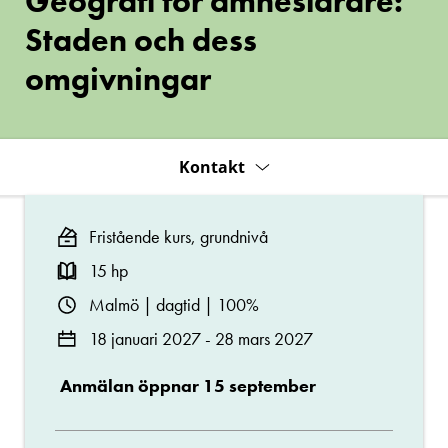
Geografi för ämneslärare:
och
dess
Staden och dess
omgivningar
omgivningar
Kontakt
Fristående kurs, grundnivå
15 hp
Malmö | dagtid | 100%
18 januari 2027 - 28 mars 2027
Anmälan öppnar 15 september